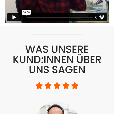
WAS UNSERE
KUND:INNEN ÜBER
UNS SAGEN




