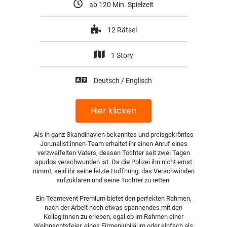
ab 120 Min. Spielzeit
12 Rätsel
1 Story
Deutsch / Englisch
Hier klicken
Als in ganz Skandinavien bekanntes und preisgekröntes
Jorunalist:innen-Team erhaltet ihr einen Anruf eines
verzweifelten Vaters, dessen Tochter seit zwei Tagen
spurlos verschwunden ist. Da die Polizei ihn nicht ernst
nimmt, seid ihr seine letzte Hoffnung, das Verschwinden
aufzuklären und seine Tochter zu retten.
Ein Teamevent Premium bietet den perfekten Rahmen,
nach der Arbeit noch etwas spannendes mit den
Kolleg:Innen zu erleben, egal ob im Rahmen einer
Weihnachtsfeier, eines Firmenjubiläum oder einfach als