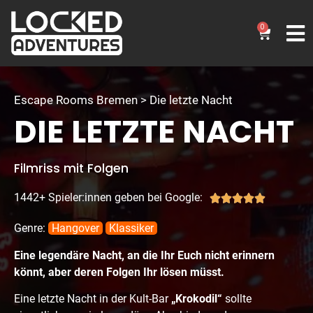
0
Escape Rooms Bremen > Die letzte Nacht
DIE LETZTE NACHT
Filmriss mit Folgen
1442+ Spieler:innen geben bei Google:





Genre:
Hangover
Klassiker
Eine legendäre Nacht, an die Ihr Euch nicht erinnern
könnt, aber deren Folgen Ihr lösen müsst.
Eine letzte Nacht in der Kult-Bar
„Krokodil“
sollte