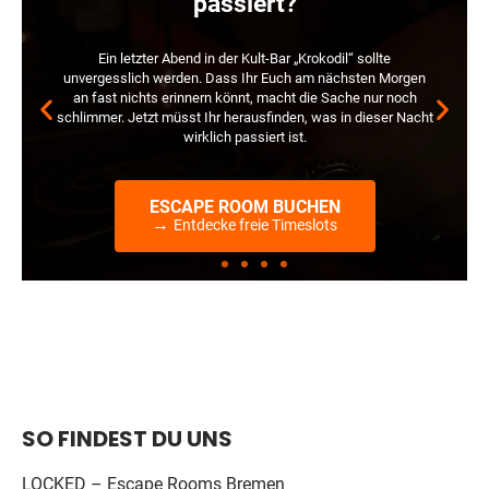
passiert?
Ein letzter Abend in der Kult-Bar „Krokodil“ sollte
unvergesslich werden. Dass Ihr Euch am nächsten Morgen
an fast nichts erinnern könnt, macht die Sache nur noch
schlimmer. Jetzt müsst Ihr herausfinden, was in dieser Nacht
wirklich passiert ist.
ESCAPE ROOM BUCHEN
→
Entdecke freie Timeslots
SO FINDEST DU UNS
LOCKED – Escape Rooms Bremen