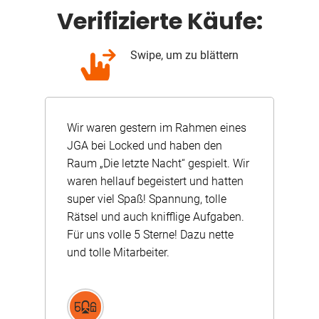
Verifizierte Käufe:
Swipe, um zu blättern
ume
Wir waren gestern im Rahmen eines
Wir
 zu
JGA bei Locked und haben den
Nac
Raum „Die letzte Nacht“ gespielt. Wir
Ic
waren hellauf begeistert und hatten
bis
man
super viel Spaß! Spannung, tolle
ges
e
Rätsel und auch knifflige Aufgaben.
Det
en
Für uns volle 5 Sterne! Dazu nette
und tolle Mitarbeiter.
A