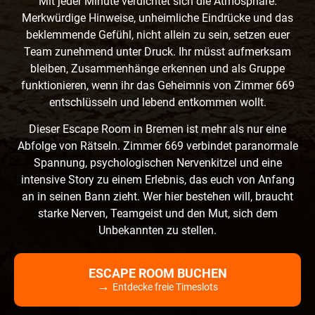
Mit jeder Minute verdichtet sich die Atmosphäre.
Merkwürdige Hinweise, unheimliche Eindrücke und das
beklemmende Gefühl, nicht allein zu sein, setzen euer
Team zunehmend unter Druck. Ihr müsst aufmerksam
bleiben, Zusammenhänge erkennen und als Gruppe
funktionieren, wenn ihr das Geheimnis von Zimmer 669
entschlüsseln und lebend entkommen wollt.
Dieser Escape Room in Bremen ist mehr als nur eine
Abfolge von Rätseln. Zimmer 669 verbindet paranormale
Spannung, psychologischen Nervenkitzel und eine
intensive Story zu einem Erlebnis, das euch von Anfang
an in seinen Bann zieht. Wer hier bestehen will, braucht
starke Nerven, Teamgeist und den Mut, sich dem
Unbekannten zu stellen.
ESCAPE ROOM BUCHEN
→
Entdecke freie Timeslots