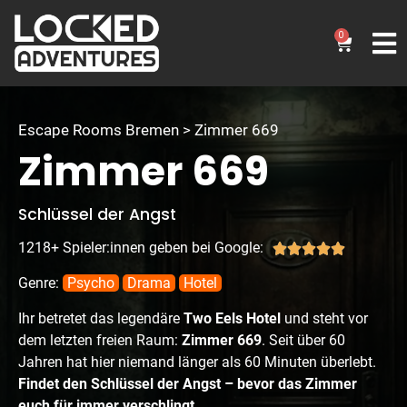
0
Escape Rooms Bremen > Zimmer 669
Zimmer 669
Schlüssel der Angst
1218+ Spieler:innen geben bei Google:





Genre:
Psycho
Drama
Hotel
Ihr betretet das legendäre
Two Eels Hotel
und steht vor
dem letzten freien Raum:
Zimmer 669
. Seit über 60
Jahren hat hier niemand länger als 60 Minuten überlebt.
Findet den Schlüssel der Angst – bevor das Zimmer
euch für immer verschlingt.