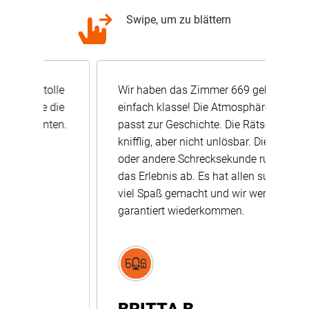
Swipe, um zu blättern
lle
Wir haben das Zimmer 669 gebucht,
Un
die
einfach klasse! Die Atmosphäre
669
en.
passt zur Geschichte. Die Rätsel sind
wa
knifflig, aber nicht unlösbar. Die ein
seh
oder andere Schrecksekunde rundete
ha
das Erlebnis ab. Es hat allen super
viel Spaß gemacht und wir werden
garantiert wiederkommen.
N
VE