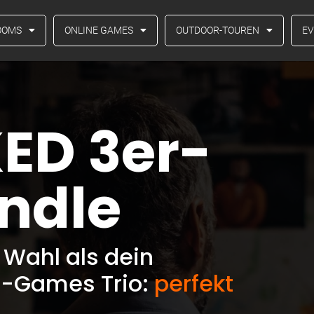
OOMS
ONLINE GAMES
OUTDOOR-TOUREN
E
ED 3er-
ndle
 Wahl als dein
D-Games Trio:
perfekt