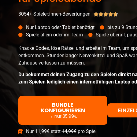
3054+ Spieler:innen-Bewertungen





Nur Laptop oder Tablet benötigt
bis zu 9 Stun
Spiele allein oder im Team
Spiele überall, paus
Knacke Codes, löse Rätsel und arbeite im Team, um sp
entkommen. Stundenlanger Nervenkitzel und Spaß warte
Zuhause verlassen zu müssen.
Du bekommst deinen Zugang zu den Spielen direkt na
zum Spielen lediglich einen internetfähigen Laptop od
BUNDLE
KONFIGURIEREN
EINZEL
→
nur
35,99
€
Nur 11,99€ statt
14,99€
pro Spiel