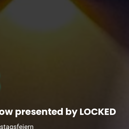
S
how presented by LOCKED
stagsfeiern