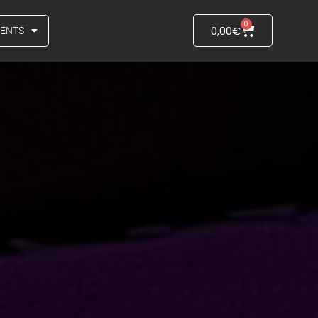
0
0,00
€
VENTS