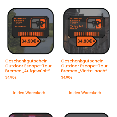
Geschenkgutschein
Geschenkgutschein
Outdoor Escape-Tour
Outdoor Escape-Tour
Bremen „Aufgewühlt“
Bremen „Viertel nach“
34,90
€
34,90
€
In den Warenkorb
In den Warenkorb