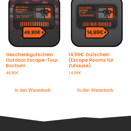
Geschenkgutschein
14,99€ Gutschein
Outdoor Escape-Tour
(Escape Rooms für
Bochum
Zuhause)
49,90
€
14,99
€
In den Warenkorb
In den Warenkorb