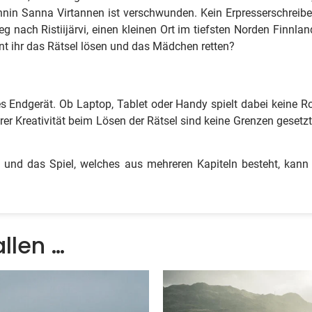
innin Sanna Virtannen ist verschwunden. Kein Erpresserschreiben
g nach Ristiijärvi, einen kleinen Ort im tiefsten Norden Finnl
t ihr das Rätsel lösen und das Mädchen retten?
ges Endgerät. Ob Laptop, Tablet oder Handy spielt dabei keine Ro
rer Kreativität beim Lösen der Rätsel sind keine Grenzen gesetzt!
it und das Spiel, welches aus mehreren Kapiteln besteht, kan
llen …