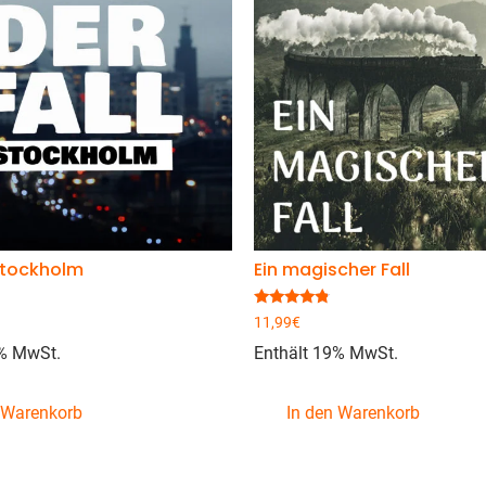
 Stockholm
Ein magischer Fall
Bewertet
11,99
€
mit
4.62
9% MwSt.
Enthält 19% MwSt.
von 5
 Warenkorb
In den Warenkorb