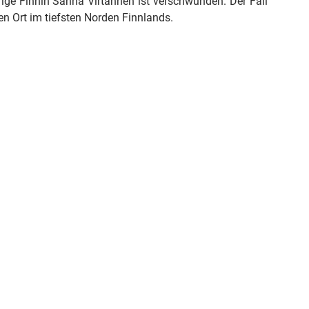
rige Finnin Sanna Virtannen ist verschwunden. Der Fall
inen Ort im tiefsten Norden Finnlands.