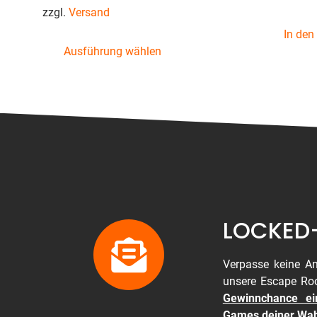
zzgl.
Versand
In den
Ausführung wählen
LOCKED-
Verpasse keine An
unsere Escape R
Gewinnchance ei
Games deiner Wah