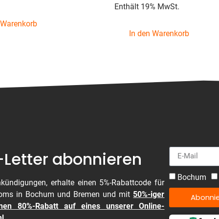
4.39
Enthält 19% MwSt.
von 5
 Warenkorb
In den Warenkorb
Letter abonnieren
Bochum
kündigungen, erhalte einen 5%-Rabattcode für
ooms in Bochum und Bremen und mit
50%-iger
Abonni
nen 80%-Rabatt auf eines unserer Online-
l.