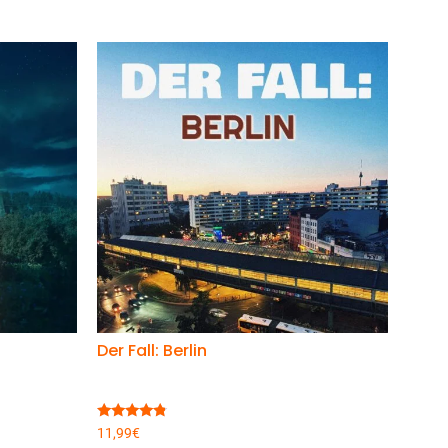
Der Fall: Berlin
Bewertet
11,99
€
mit