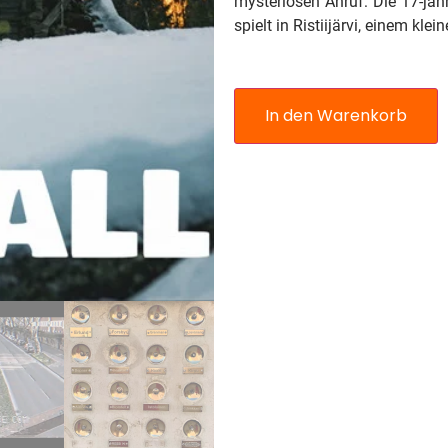
mysteriösen Anruf: Die 17-jäh
spielt in Ristiijärvi, einem kle
In den Warenkorb