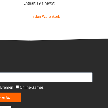
4.57
Enthält 19% MwSt.
von 5
In den Warenkorb
Bremen
Online-Games
eren