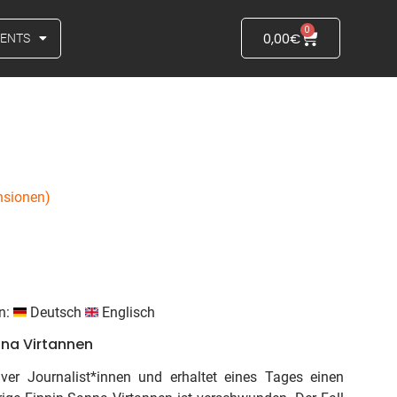
0
0,00
€
VENTS
sionen)
en:
Deutsch
Englisch
na Virtannen
iver Journalist*innen und erhaltet eines Tages einen