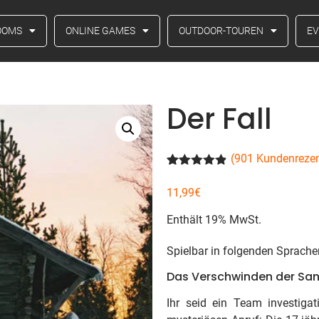
OOMS
ONLINE GAMES
OUTDOOR-TOUREN
E
Der Fall
(
901
Kundenrezen
Bewertet
901
mit
4.81
11,99
€
von 5,
basierend
Enthält 19% MwSt.
auf
Kundenbewertungen
Spielbar in folgenden Sprach
Das Verschwinden der San
Ihr seid ein Team investigat