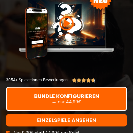
3054+ Spieler:innen-Bewertungen





BUNDLE KONFIGURIEREN
→
nur
44,99
€
EINZELSPIELE ANSEHEN
Nur 9,00€ statt
14,99€
pro Spiel