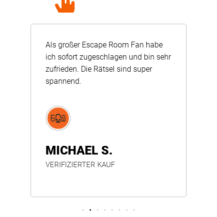
Als großer Escape Room Fan habe
Übe
:
ich sofort zugeschlagen und bin sehr
ein
en
zufrieden. Die Rätsel sind super
kan
spannend.
Rä
MICHAEL S.
H
VERIFIZIERTER KAUF
VE