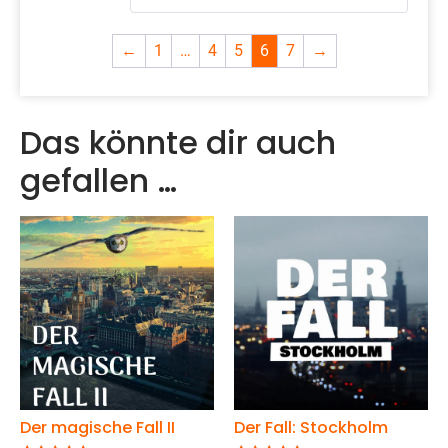
←
1
…
4
5
6
7
→
Das könnte dir auch
gefallen …
Der magische Fall II
Der Fall: Stockholm