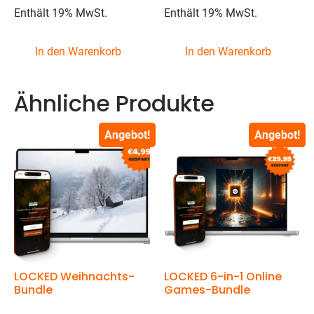
4.62
4.81
Enthält 19% MwSt.
Enthält 19% MwSt.
von 5
von 5
In den Warenkorb
In den Warenkorb
Ähnliche Produkte
Angebot!
Angebot!
LOCKED Weihnachts-
LOCKED 6-in-1 Online
Bundle
Games-Bundle