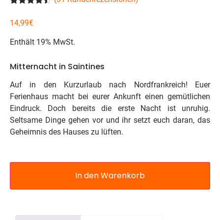
Bewertet
31
mit
4.39
14,99
€
von 5,
basierend
Enthält 19% MwSt.
auf
Kundenbewertungen
Mitternacht in Saintines
Auf in den Kurzurlaub nach Nordfrankreich! Euer
Ferienhaus macht bei eurer Ankunft einen gemütlichen
Eindruck. Doch bereits die erste Nacht ist unruhig.
Seltsame Dinge gehen vor und ihr setzt euch daran, das
Geheimnis des Hauses zu lüften.
In den Warenkorb