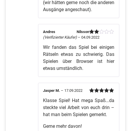
(wir hätten gerne noch die anderen
Ausgänge angeschaut).
Andres Nilsson
(Verifizierter Käufer)
–
04.09.2022
Bewertet
mit
Wir fanden das Spiel bei einigen
2
von
Rätseln etwas zu schwierig. Das
5
Spielen über Browser ist hier
etwas umständlich.
Jasper M.
–
17.09.2022
Bewertet mit
Klasse Spiel! Hat mega Spaß…da
5
von 5
steckte viel Arbeit von euch drin –
hat man beim Spielen gemerkt.
Gerne mehr davon!